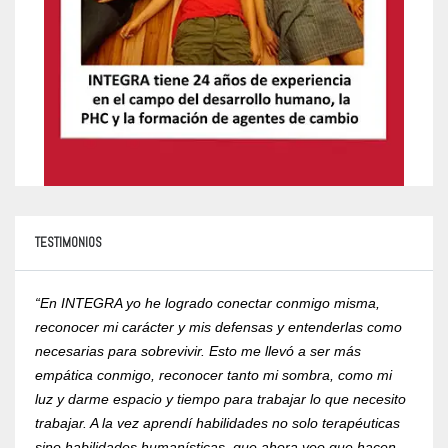
TESTIMONIOS
“En INTEGRA yo he logrado conectar conmigo misma,
“Yo r
reconocer mi carácter y mis defensas y entenderlas como
compr
necesarias para sobrevivir. Esto me llevó a ser más
psico
empática conmigo, reconocer tanto mi sombra, como mi
de la
luz y darme espacio y tiempo para trabajar lo que necesito
RVOE 
trabajar. A la vez aprendí habilidades no solo terapéuticas
Mtra.
sino habilidades humanísticas, que ahora veo que hacen