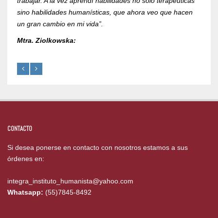
trabajar. A la vez aprendí habilidades no solo terapéuticas
Mtra.
sino habilidades humanísticas, que ahora veo que hacen
un gran cambio en mi vida”.
Mtra. Ziolkowska:
CONTACTO
Si desea ponerse en contacto con nosotros estamos a sus
órdenes en:
integra_instituto_humanista@yahoo.com
Whatsapp:
(55)7845-8492