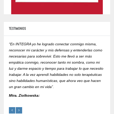
TESTIMONIOS
“En INTEGRA yo he logrado conectar conmigo misma,
“Yo r
reconocer mi carácter y mis defensas y entenderlas como
compr
necesarias para sobrevivir. Esto me llevó a ser más
psico
empática conmigo, reconocer tanto mi sombra, como mi
de la
luz y darme espacio y tiempo para trabajar lo que necesito
RVOE 
trabajar. A la vez aprendí habilidades no solo terapéuticas
Mtra.
sino habilidades humanísticas, que ahora veo que hacen
un gran cambio en mi vida”.
Mtra. Ziolkowska: