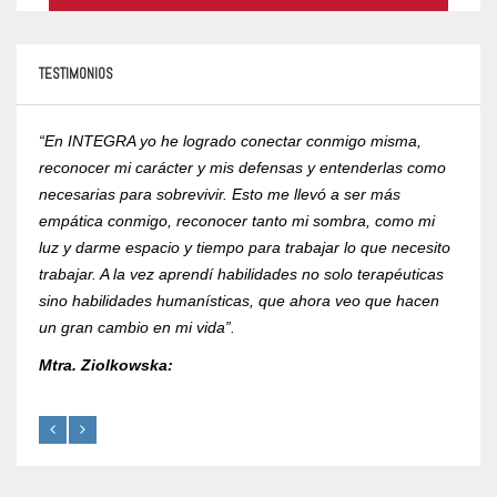
TESTIMONIOS
“En INTEGRA yo he logrado conectar conmigo misma,
“Yo r
reconocer mi carácter y mis defensas y entenderlas como
compr
necesarias para sobrevivir. Esto me llevó a ser más
psico
empática conmigo, reconocer tanto mi sombra, como mi
de la
luz y darme espacio y tiempo para trabajar lo que necesito
RVOE 
trabajar. A la vez aprendí habilidades no solo terapéuticas
Mtra.
sino habilidades humanísticas, que ahora veo que hacen
un gran cambio en mi vida”.
Mtra. Ziolkowska: