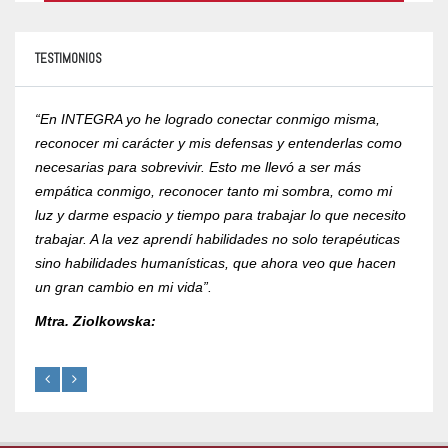
TESTIMONIOS
“En INTEGRA yo he logrado conectar conmigo misma,
“Yo r
reconocer mi carácter y mis defensas y entenderlas como
compr
necesarias para sobrevivir. Esto me llevó a ser más
psico
empática conmigo, reconocer tanto mi sombra, como mi
de la
luz y darme espacio y tiempo para trabajar lo que necesito
RVOE 
trabajar. A la vez aprendí habilidades no solo terapéuticas
Mtra.
sino habilidades humanísticas, que ahora veo que hacen
un gran cambio en mi vida”.
Mtra. Ziolkowska: