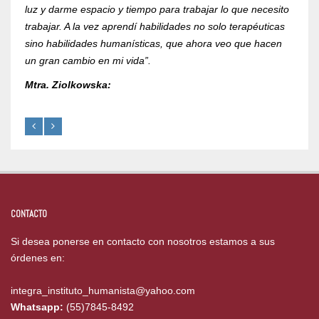
luz y darme espacio y tiempo para trabajar lo que necesito
RVOE 
trabajar. A la vez aprendí habilidades no solo terapéuticas
Mtra.
sino habilidades humanísticas, que ahora veo que hacen
un gran cambio en mi vida”.
Mtra. Ziolkowska:
CONTACTO
Si desea ponerse en contacto con nosotros estamos a sus
órdenes en:
integra_instituto_humanista@yahoo.com
Whatsapp:
(55)7845-8492