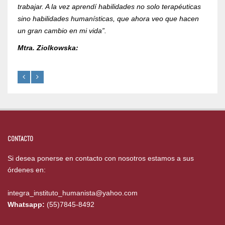
trabajar. A la vez aprendí habilidades no solo terapéuticas
Mtra.
sino habilidades humanísticas, que ahora veo que hacen
un gran cambio en mi vida”.
Mtra. Ziolkowska:
CONTACTO
Si desea ponerse en contacto con nosotros estamos a sus
órdenes en:
integra_instituto_humanista@yahoo.com
Whatsapp:
(55)7845-8492