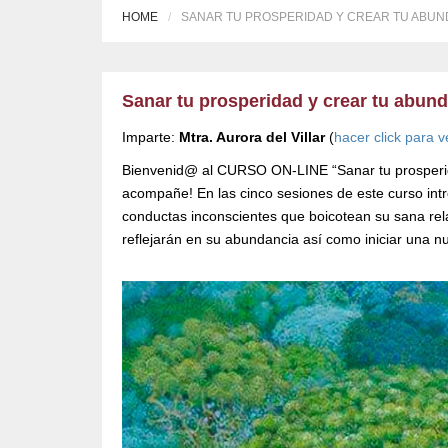
HOME
SANAR TU PROSPERIDAD Y CREAR TU ABUN
Sanar tu prosperidad y crear tu abun
Imparte:
Mtra. Aurora del Villar
(
hacer click para v
Bienvenid@ al CURSO ON-LINE “Sanar tu prosperid
acompañe! En las cinco sesiones de este curso intro
conductas inconscientes que boicotean su sana rel
reflejarán en su abundancia así como iniciar una n