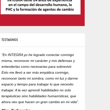
TESTIMONIOS
“En INTEGRA yo he logrado conectar conmigo
“Yo recomiendo est
misma, reconocer mi carácter y mis defensas y
exigencia y compro
entenderlas como necesarias para sobrevivir.
formación de un ma
Esto me llevó a ser más empática conmigo,
humanista corporal
reconocer tanto mi sombra, como mi luz y darme
la ética en su ejer
espacio y tiempo para trabajar lo que necesito
con RVOE ante la 
trabajar. A la vez aprendí habilidades no solo
Mtra. Alejandra R
terapéuticas sino habilidades humanísticas, que
ahora veo que hacen un gran cambio en mi vida”.