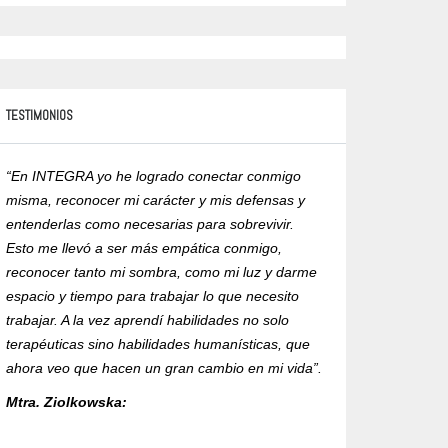
TESTIMONIOS
“En INTEGRA yo he logrado conectar conmigo
“Yo recomiendo est
misma, reconocer mi carácter y mis defensas y
exigencia y compro
entenderlas como necesarias para sobrevivir.
formación de un ma
Esto me llevó a ser más empática conmigo,
humanista corporal
reconocer tanto mi sombra, como mi luz y darme
la ética en su ejer
espacio y tiempo para trabajar lo que necesito
con RVOE ante la 
trabajar. A la vez aprendí habilidades no solo
Mtra. Alejandra R
terapéuticas sino habilidades humanísticas, que
ahora veo que hacen un gran cambio en mi vida”.
Mtra. Ziolkowska: