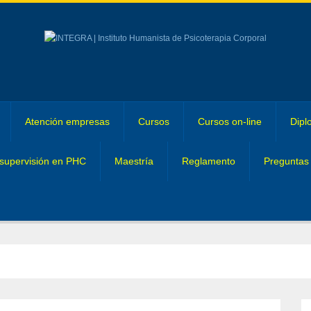
Atención empresas
Cursos
Cursos on-line
Dipl
supervisión en PHC
Maestría
Reglamento
Preguntas 