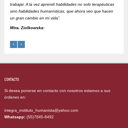
trabajar. A la vez aprendí habilidades no solo terapéuticas
Mtra.
sino habilidades humanísticas, que ahora veo que hacen
un gran cambio en mi vida”.
Mtra. Ziolkowska:
CONTACTO
Si desea ponerse en contacto con nosotros estamos a sus
órdenes en:
integra_instituto_humanista@yahoo.com
Whatsapp:
(55)7845-8492