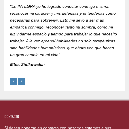
“En INTEGRA yo he logrado conectar conmigo misma,
“Yo r
reconocer mi carácter y mis defensas y entenderlas como
compr
necesarias para sobrevivir. Esto me llevó a ser más
psico
empática conmigo, reconocer tanto mi sombra, como mi
de la
luz y darme espacio y tiempo para trabajar lo que necesito
RVOE 
trabajar. A la vez aprendí habilidades no solo terapéuticas
Mtra.
sino habilidades humanísticas, que ahora veo que hacen
un gran cambio en mi vida”.
Mtra. Ziolkowska:
CONTACTO
Si desea ponerse en contacto con nosotros estamos a sus