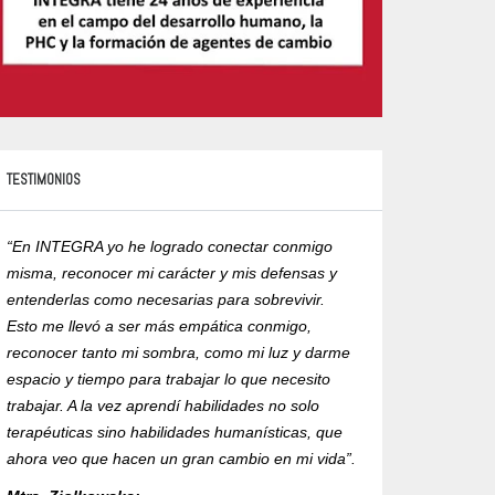
TESTIMONIOS
“En INTEGRA yo he logrado conectar conmigo
“Yo recomiendo est
misma, reconocer mi carácter y mis defensas y
exigencia y compro
entenderlas como necesarias para sobrevivir.
formación de un ma
Esto me llevó a ser más empática conmigo,
humanista corporal
reconocer tanto mi sombra, como mi luz y darme
la ética en su ejer
espacio y tiempo para trabajar lo que necesito
con RVOE ante la 
trabajar. A la vez aprendí habilidades no solo
Mtra. Alejandra R
terapéuticas sino habilidades humanísticas, que
ahora veo que hacen un gran cambio en mi vida”.