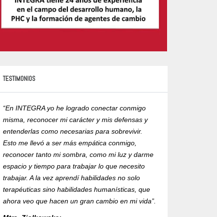
TESTIMONIOS
“En INTEGRA yo he logrado conectar conmigo
“Yo recomiendo est
misma, reconocer mi carácter y mis defensas y
exigencia y compro
entenderlas como necesarias para sobrevivir.
formación de un ma
Esto me llevó a ser más empática conmigo,
humanista corporal
reconocer tanto mi sombra, como mi luz y darme
la ética en su ejer
espacio y tiempo para trabajar lo que necesito
con RVOE ante la 
trabajar. A la vez aprendí habilidades no solo
Mtra. Alejandra R
terapéuticas sino habilidades humanísticas, que
ahora veo que hacen un gran cambio en mi vida”.