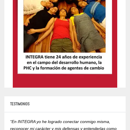
TESTIMONIOS
“En INTEGRA yo he logrado conectar conmigo misma,
“Yo r
reconocer mi carácter y mis defensas y entenderlas como
compr