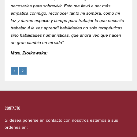
necesarias para sobrevivir. Esto me llevó a ser más
psico
empática conmigo, reconocer tanto mi sombra, como mi
de la
luz y darme espacio y tiempo para trabajar lo que necesito
RVOE 
trabajar. A la vez aprendí habilidades no solo terapéuticas
Mtra.
sino habilidades humanísticas, que ahora veo que hacen
un gran cambio en mi vida”.
Mtra. Ziolkowska:
CONTACTO
Si desea ponerse en contacto con nosotros estamos a sus
órdenes en: