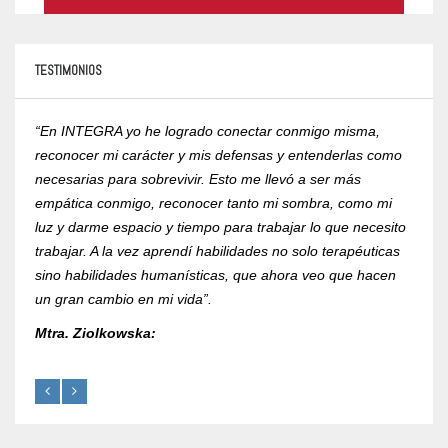
TESTIMONIOS
“En INTEGRA yo he logrado conectar conmigo misma,
“Yo r
reconocer mi carácter y mis defensas y entenderlas como
compr
necesarias para sobrevivir. Esto me llevó a ser más
psico
empática conmigo, reconocer tanto mi sombra, como mi
de la
luz y darme espacio y tiempo para trabajar lo que necesito
RVOE 
trabajar. A la vez aprendí habilidades no solo terapéuticas
Mtra.
sino habilidades humanísticas, que ahora veo que hacen
un gran cambio en mi vida”.
Mtra. Ziolkowska: